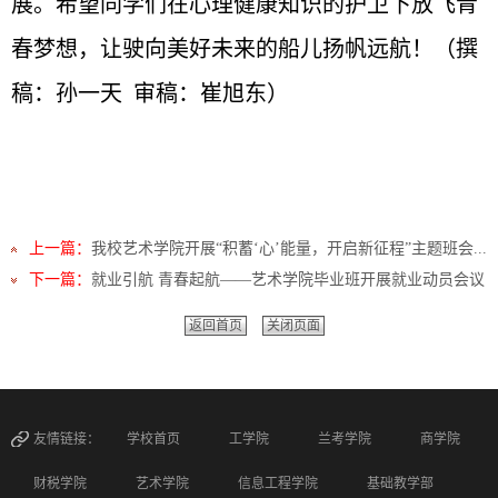
展。希望同学们在心理健康知识的护卫下放飞青
春梦想，让驶向美好未来的船儿扬帆远航！（
撰
稿：孙一天 审稿：崔旭东）
上一篇：
我校艺术学院开展“积蓄‘心’能量，开启新征程”主题班会...
下一篇：
就业引航 青春起航——艺术学院毕业班开展就业动员会议
返回首页
关闭页面
友情链接：
学校首页
工学院
兰考学院
商学院
财税学院
艺术学院
信息工程学院
基础教学部