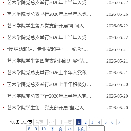
艺术学院党总支举行2026年上半年入党积极分子培训第五讲
2026-05-27
艺术学院党总支举行2026年上半年入党积极分子培训第四讲
2026-05-26
艺术学院学生第八党支部开展“叩问入党初心，践行铮铮誓言”主题党日活动
2026-05-22
艺术学院党总支举行2026年上半年入党积极分子培训第三讲
2026-05-22
“团结助和谐，专业凝和平”——纪念“五二零反内战爱国运动”79周年主题党日活动
2026-05-21
艺术学院学生第四党支部组织开展“循迹溯源守初心，凝心聚力促发展”主题党日活动
2026-05-21
艺术学院党总支举行2026上半年入党积极分子培训课第二讲
2026-05-21
艺术学院党总支举行2026上半年积极分子培训课第一讲
2026-05-20
艺术学院党总支举行2026年上半年入党积极分子开班仪式
2026-05-20
艺术学院学生第二党支部开展“坚定入党初心，学习新思想”主题党日活动
2026-05-20
488条 1/17页
首页
<<
上一页
1
2
3
4
5
6
7
8
9
10
下一页
>>
末页