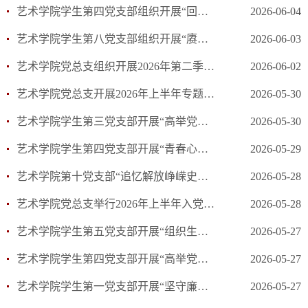
艺术学院学生第四党支部组织开展“回望半程再出发，凝心聚力向未来”主题党日活动
2026-06-04
艺术学院学生第八党支部组织开展“赓续红色血脉，传承奋斗精神”主题党日活动
2026-06-03
艺术学院党总支组织开展2026年第二季度 意识形态研判会
2026-06-02
艺术学院党总支开展2026年上半年专题党课学习
2026-05-30
艺术学院学生第三党支部开展“高举党旗跟党走，青春誓言铸忠诚”主题党日活动
2026-05-30
艺术学院学生第四党支部开展“青春心向党，建功新时代”主题党日活动
2026-05-29
艺术学院第十党支部“追忆解放峥嵘史，以艺浇铸新青年”——纪念1947年5月27日上海全境解放77周年主题党日活动
2026-05-28
艺术学院党总支举行2026年上半年入党积极分子培训第六讲
2026-05-28
艺术学院学生第五党支部开展“组织生活会”支委会
2026-05-27
艺术学院学生第四党支部开展“高举党旗跟党走，青春誓言铸忠诚”主题党日活动
2026-05-27
艺术学院学生第一党支部开展“坚守廉洁底线，永葆党员本色”主题党日活动
2026-05-27