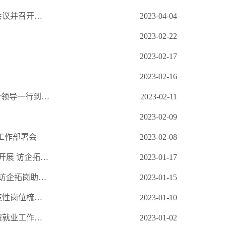
艺术学院组织参加河南省高校毕业生重点群体就业帮扶工作推进视频会议并召开毕业班工作部署会
2023-04-04
2023-02-22
2023-02-17
2023-02-16
“校企一体协同育人，多元合作促进发展”——河南省体育舞蹈运动协会领导一行到访交流
2023-02-11
2023-02-09
工作部署会
2023-02-08
精准对接促就业 合作共赢谱新篇 ——郑州工商学院副校长王覃秋带队开展 访企拓岗促就业活动
2023-01-17
精准对接促就业 合作共赢谱新篇 ——郑州工商学院副校长王覃秋带队访企拓岗助力毕业生就业
2023-01-15
假期帮扶促就业，凝聚合力稳就业——艺术学院召开2023届毕业生政策性岗位梳理及推介宣传工作实务专题就业讲座
2023-01-10
假期帮扶促就业，凝聚合力稳就业——艺术学院召开2023届毕业生寒假就业工作推进会
2023-01-02