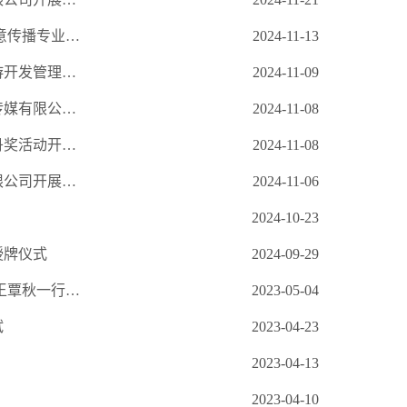
协会搭台 校企联动探索新质生产力赋能文旅文创新路径—我校文化创意传播专业集群产教融合调研组深入调研洛阳文旅文创行业发展
2024-11-13
我校文化创意传播专业集群产教融合调研组深入郑州建中商城文化旅游开发管理有限公司开展调研
2024-11-09
我校文化创意传播专业集群产教融合调研组深入郑州航空港空中丝路传媒有限公司开展调研
2024-11-08
我校文化创意传播专业集群产教融合调研团深入河南省第九届曲艺牡丹奖活动开展调研
2024-11-08
我校文化创意传播专业集群产教融合调研组深入河南喷空文化传媒有限公司开展调研
2024-11-06
2024-10-23
授牌仪式
2024-09-29
强化合作促夯实基础，文化战略促产学融合 ——郑州工商学院副校长王覃秋一行赴郑州恒之源科技有限责任公司考察调研
2023-05-04
试
2023-04-23
2023-04-13
2023-04-10