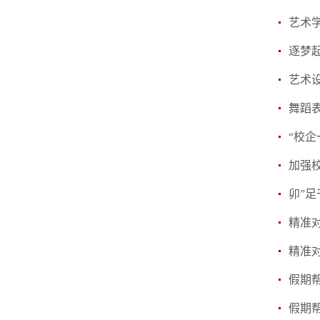
逐梦
艺术
舞蹈
加强
卯”