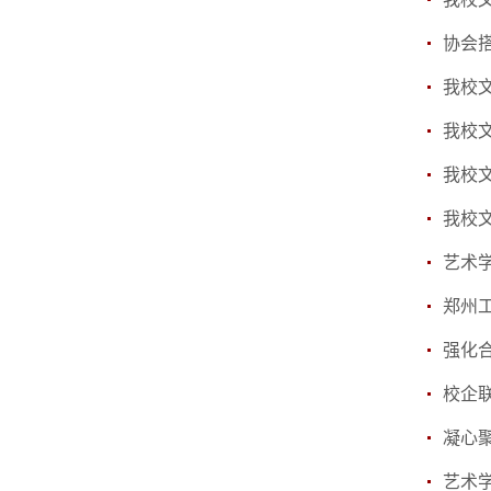
艺术学
​郑
校企
凝心
艺术